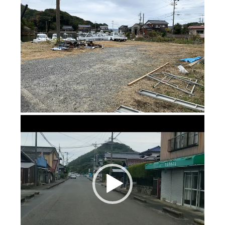
動
画
プ
レ
ー
ヤ
ー