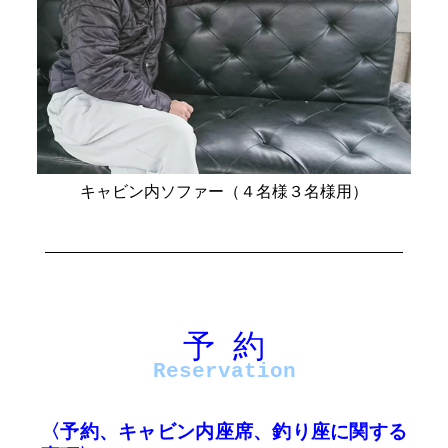
キャビン内ソファー（４名様３名様用）
運行・予約
予 約
Reservation
〈予約、キャビン内座席、釣り座に関する