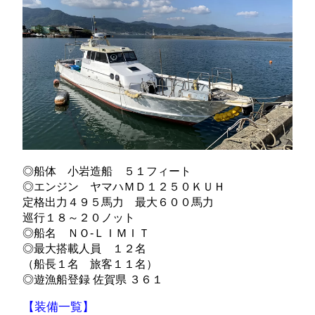
◎船体 小岩造船 ５１フィート
◎エンジン ヤマハＭＤ１２５０ＫＵＨ
定格出力４９５馬力 最大６００馬力
巡行１８～２０ノット
◎船名 ＮＯ-ＬＩＭＩＴ
◎最大搭載人員 １２名
（船長１名 旅客１１名）
◎遊漁船登録 佐賀県 ３６１
【装備一覧】